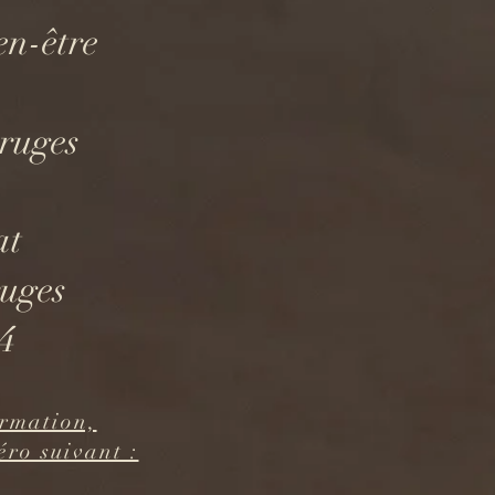
en-être
Bruges
at
ruges
4
ormation,
éro suivant :