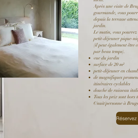
Après une visite de Bru
gourmande, vous pourrez
depuis la terrasse atten
jardin.
Le matin, vous pourrez
petit-déjeuner pique-n
(il peut également être 
par beau temps).
vue
du jardin
surface de 20 m²
petit-déjeuner en cham
de magnifiques promena
itinéraires cyclables
douche de ruisseau ital
Tous les prix sont hors 
€/nuit/personne à Bruge