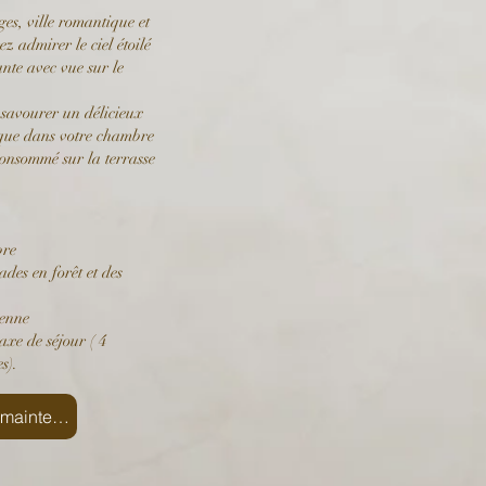
ges, ville romantique et
 admirer le ciel étoilé
ante avec vue sur le
 savourer un délicieux
ique dans votre chambre
consommé sur la terrasse
bre
des en forêt et des
ienne
taxe de séjour (
4
s).
Réservez maintenant