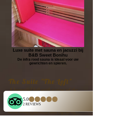
Luxe suite met sauna en jacuzzi bij
B&B Sweet Bonihu
De infra rood sauna is ideaal voor uw
gewrichten en spieren.
The Suite "The Loft"
A beautiful loft with a view of the
forest.
The room features a private wellness
area with a jacuzzi and infrared
sauna. Upon arrival, you'll be
welcomed with a small gift from the