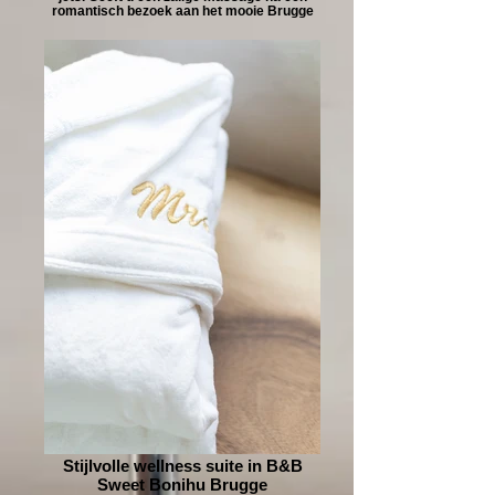
romantisch bezoek aan het mooie Brugge
Stijlvolle wellness suite in B&B
Sweet Bonihu Brugge