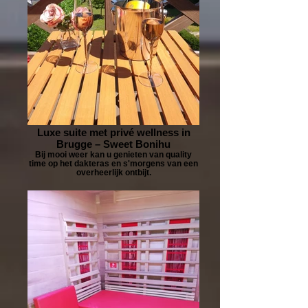
Luxe suite met privé wellness in
Brugge – Sweet Bonihu
Bij mooi weer kan u genieten van quality
time op het dakteras en s'morgens van een
overheerlijk ontbijt.