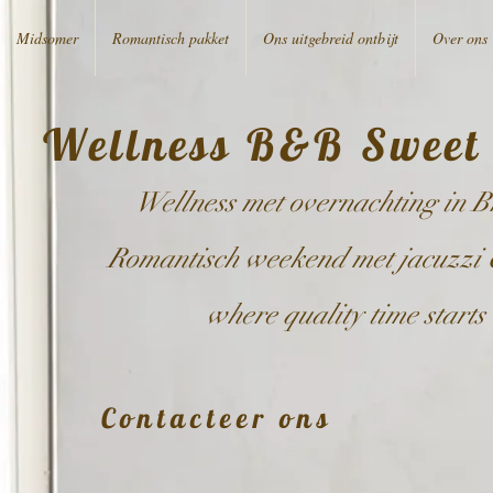
Midsomer
Romantisch pakket
Ons uitgebreid ontbijt
Over ons
Wellness B&B Sweet
Wellness met overnachting in 
Romantisch weekend met jacuzzi
where quality time starts
Contacteer ons