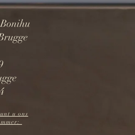
 Bonihu
s Brugge
79
rugge
4
unt u ons
nummer: