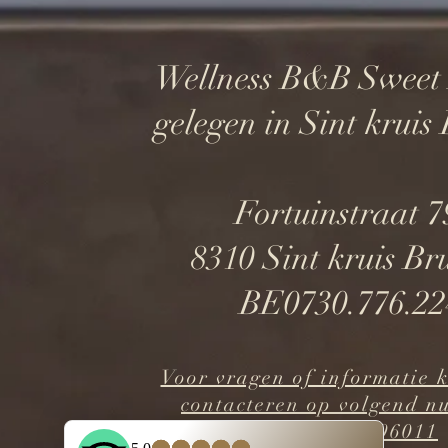
Wellness B&B Sweet
gelegen in Sint krui
Fortuinstraat 
8310 Sint kruis B
BE0730.776.22
Voor vragen of informatie k
contacteren op volgend 
+32(0)476596011